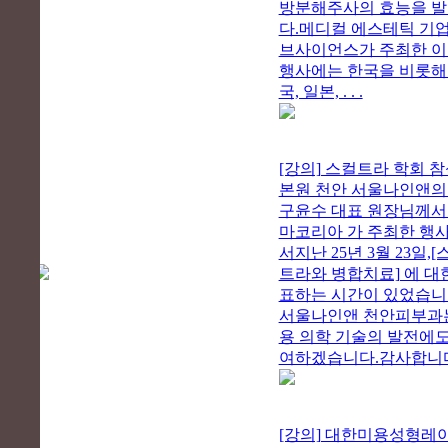
방분해주사의 효능을 
다.메디컬 에스테틱 기업
브사이언스가 주최한 
행사에는 한국을 비롯해
국, 일본, . . .
[강의] 스컬트라 학회 
본원 천안 서울나인앤
구윤수 대표 원장님께
마코리아 가 주최한 행
서지난 25년 3월 23일,[
트라와 병합치료] 에 대
표하는 시간이 있었습니
서울나인앤 천안피부과
용 의학 기술의 발전에도
여하겠습니다.감사합니
[강의] 대한미용성형레