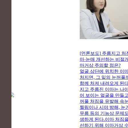
[언론보도] 주름지고 처
마·눈매 개선하는 비절개
마거상 주의할 점은?
얼굴 상단에 위치한 이
처지면, 그 밑의 눈꺼풀
함께 처져 내려오게 된다
지고 주름진 이마는 나이
어 보이는 얼굴을 만들고
꺼풀 처짐을 유발해 속
찔림이나 시야 방해, 눈
무름 등의 기능상 문제도
생하게 된다.이마 처짐을
선하기 위해 이마거상 