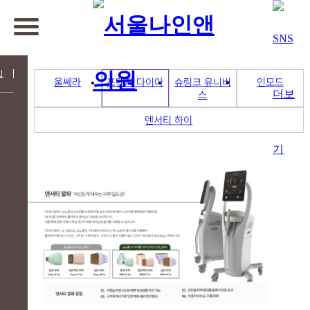
입
울쎄라
포텐자 다이아
슈링크 유니버
인모드
스
덴서티 하이